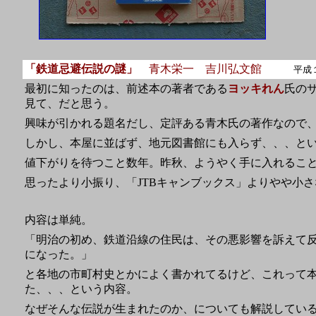
「鉄道忌避伝説の謎」
青木栄一 吉川弘文館
平成１８
最初に知ったのは、前述本の著者である
ヨッキれん
氏の
見て、だと思う。
興味が引かれる題名だし、定評ある青木氏の著作なので
しかし、本屋に並ばず、地元図書館にも入らず、、、と
値下がりを待つこと数年。昨秋、ようやく手に入れることが
思ったより小振り、「JTBキャンブックス」よりやや小
内容は単純。
「明治の初め、鉄道沿線の住民は、その悪影響を訴えて
になった。」
と各地の市町村史とかによく書かれてるけど、これって
た、、、という内容。
なぜそんな伝説が生まれたのか、についても解説してい