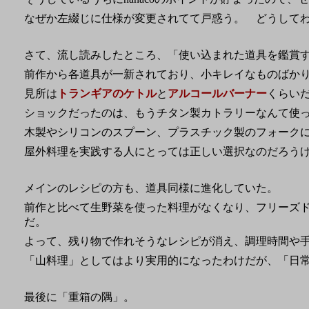
なぜか左綴じに仕様が変更されてて戸惑う。 どうして
さて、流し読みしたところ、「使い込まれた道具を鑑賞
前作から各道具が一新されており、小キレイなものばか
見所は
トランギアのケトル
と
アルコールバーナー
くらい
ショックだったのは、もうチタン製カトラリーなんて使
木製やシリコンのスプーン、プラスチック製のフォーク
屋外料理を実践する人にとっては正しい選択なのだろう
メインのレシピの方も、道具同様に進化していた。
前作と比べて生野菜を使った料理がなくなり、フリーズ
だ。
よって、残り物で作れそうなレシピが消え、調理時間や
「山料理」としてはより実用的になったわけだが、「日
最後に「重箱の隅」。