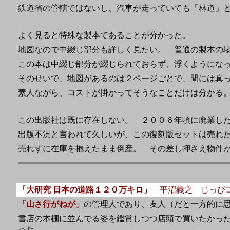
鉄道省の管轄ではないし、汽車が走っていても「林道」
よく見ると特殊な製本であることが分かった。
地図なので中綴じ部分も詳しく見たい。 普通の製本の
この本は中綴じ部分が綴じられておらず、浮くようにな
そのせいで、地図があるのは２ページごとで、間には真
素人ながら、コストが掛かってそうなことだけは分かる
この出版社は既に存在しない。 ２００６年頃に廃業し
出版不況と言われて久しいが、この復刻版セットは売れ
売れずに在庫を抱えたまま倒産。 その差し押さえ物件
「大研究 日本の道路１２０万キロ」
平沼義之 じっぴ
「山さ行がねが」
の管理人であり、友人（だと一方的に
書店の本棚に並んでる姿を鑑賞しつつ店頭で買いたかっ
った。