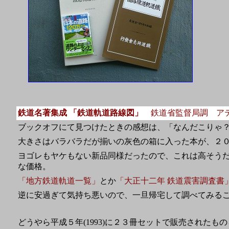
鉄道名著集成 「鉄道軌道路線図」
鉄道省監督局調 ア
ブックオフにて見つけたときの感想は、「なんだこりゃ
大きさはバラバラだが揃いの灰色の箱に入った本が、２
ヨゴレもヤケもない新品同様だったので、これは高そう
な価格。
「地方鉄道軌道一覧」
とか
「大正十二年 鉄道震害調査書
逆に安過ぎて気持ち悪いので、一旦帰宅して調べてみる
どうやら平成５年(1993)に２３冊セットで販売された