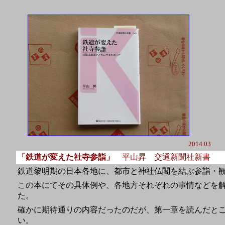
2014.03
「鉄道が変えた社寺参詣」
平山昇 交通新聞社新書
鉄道黎明期の日本各地に、都市と神社仏閣を結ぶ参詣・
この本にてその具体例や、各地方それぞれの事情などを解説
た。
確かに期待通りの内容だったのだが、第一章を読んだと
い。