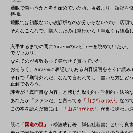
通販で買おうかと考え始めていた頃、著者より「誤記を
待機。
通販では初版なのか改訂版なのか分からないので、店頭
そんなこんなで、購入したのは発行から１年近くも経過した
入手するまでの間にAmazonのレビューを眺めていたが、
でガッカリ」、
なんてのが複数あって笑わせて貰っていた。
おそらく、Amazonに表記してある内容説明をろくに読
それで「期待外れだ」なんて言われても、書いた方はど
正解であろう。
評者が「真面目な内容」と感じた歴史的・学術的・法的
あなたが「ファンだ」と言ってる
「山さ行がねが」
なの
この本を読んだ後には、
「山さ行がねが」
が更に味わい
既に
「国道の謎」
（松波成行著 祥伝社新書）という良
後発で同類の本を出版するまでには、それなりの葛藤や