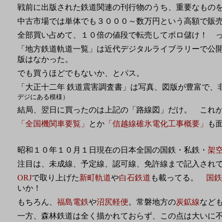
戦前に出版された鉄道関連の刊行物のうち、重要なもの
中古市場では単体でも３０００～数万円という高額で販
全部買い占めて、１０倍の値段で転売してボロ儲け！ 
「地方鉄道軌道一覧」は近代デジタルライブラリーで公
版はなかった。
でも買うほどでもないか、とパス。
「大正十二年 鉄道震害調査書」は写真、図版が豊富で、
デジにある模様）
結局、翌日に買ったのは上記の「路線図」だけ。 これ
「全国機関車要覧」
とか
「信越線碓氷電化工事概要」
も
昭和１０年１０月１日現在の日本全国の国鉄・私鉄・
架
注目は、未成線、予定線、認可線、免許線まで記入され
ORJ
で取り上げた
新町軌道
や
白石鉄道
も載ってる。
国鉄
いか！
もちろん、
福島電鉄
や
沼尻軽便
。常磐地方の
炭鉱線
など
一方、森林鉄道は全く描かれておらず、この点は大いに