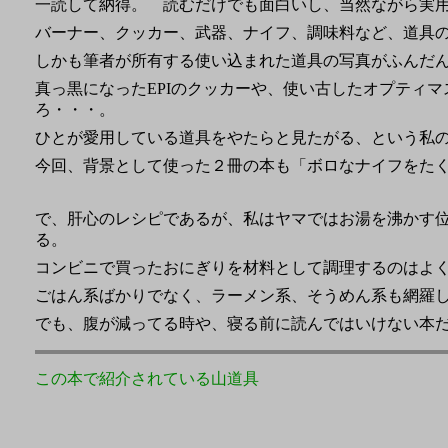
一読して納得。 読むだけでも面白いし、当然ながら実
バーナー、クッカー、武器、ナイフ、調味料など、道具
しかも筆者が所有する使い込まれた道具の写真がふんだ
真っ黒になったEPIのクッカーや、使い古したオプティマ
ろ・・・。
ひとが愛用している道具をやたらと見たがる、という私
今回、背景として使った２冊の本も「ボロなナイフをた
で、肝心のレシピであるが、私はヤマではお湯を沸かす
る。
コンビニで買ったおにぎりを材料として調理するのはよ
ごはん系ばかりでなく、ラーメン系、そうめん系も網羅
でも、腹が減ってる時や、寝る前に読んではいけない本
この本で紹介されている山道具