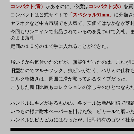
コンパクト(青）
があるのに、今度は
コンパクト(赤）
を買
コンパクトは公式サイトで
「スペシャル91mm」
に分類さ
ヤフオクなど中古市場でも人気で、安価ではなかなか落
今回もワンコインで出品されているのを見つけて入札。
のまま落札。
定価の１０分の１で手に入れることができた。
届いてから気付いたのだが、無競争だったのは、これが
旧型なのでマルチフック、虫ピンがなく、ハサミの仕様
コルク栓抜きは、周囲に溝が彫ってあるタイプだった。
こうした新旧比較もコレクションの楽しみのひとつなんだな
ハンドルにキズがあるものの、各ツールは新品同様で問
いつもの様に耐水ペーパーを掛けた後、ピカールで磨い
ハンドルはピカピカにはなったが、旧型特有のゴツイ社