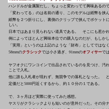
ハンドルが金属製だし、ちょっと変わってて興味あるの
「変わってる」のは名前の通り、このモデルは紙幣を挟
紙幣を２つ折りにし、裏側のクリップで挟んでポケット
しい。
日本ではあまり見られない道具である。 そこにも惹か
例によってほとんど興味本位での購入なのだが、もしか
「実用」というのは上記のような「財布」としてではな
58mmの
クラシック
では小さ過ぎ、91mmの
オフィサー
で
ヤフオクにワンコインで出品されているのを見つけ、汚
ことで入札。
他に誰も入札者が現れず、無競争での落札となった。 
定価だと5000円近くするから、約１０分の１である。
で、３ヶ月ほど実際に使ってみた感想。
ヤスリがクラシックよりも短いのが意外だった。その分