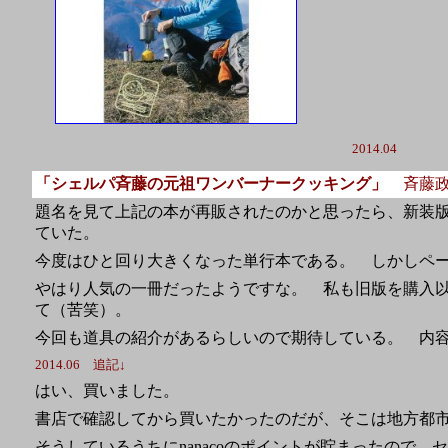
2014.04
「シェルパ斉藤の元祖ワンバーナークッキング」
斉藤政
題名を見て上記の本が再販されたのかと思ったら、新装
ていた。
今度はひと回り大きくなった単行本である。 しかしペ
やはり人気の一冊だったようですな。 私も旧版を購入
て（苦笑）。
今回も道具の紹介があるらしいので期待している。 内
2014.06 追記↓
はい、買いました。
書店で確認してから買いたかったのだが、そこは地方都
そうしているうちにnanacoのポイントが貯まったので