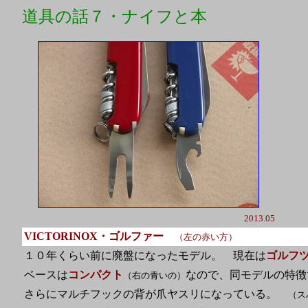
道具の話７・ナイフと本
20
2013.05
VICTORINOX・ゴルファー
（左の赤い方）
１０年くらい前に廃盤になったモデル。 現在は
ゴルフ
ベースは
コンパクト
なので、同モデルの特徴
（右の青いの）
さらにマルチフックの背が爪ヤスリになっている。
（ス