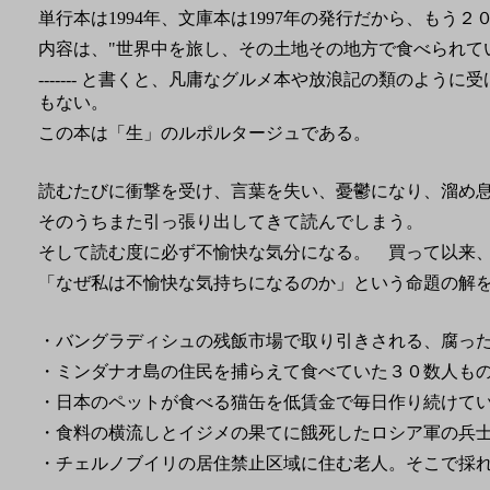
単行本は1994年、文庫本は1997年の発行だから、もう
内容は、"世界中を旅し、その土地その地方で食べられて
------- と書くと、凡庸なグルメ本や放浪記の類のよ
もない。
この本は「生」のルポルタージュである。
読むたびに衝撃を受け、言葉を失い、憂鬱になり、溜め
そのうちまた引っ張り出してきて読んでしまう。
そして読む度に必ず不愉快な気分になる。 買って以来
「なぜ私は不愉快な気持ちになるのか」という命題の解
・バングラディシュの残飯市場で取り引きされる、腐っ
・ミンダナオ島の住民を捕らえて食べていた３０数人も
・日本のペットが食べる猫缶を低賃金で毎日作り続けて
・食料の横流しとイジメの果てに餓死したロシア軍の兵
・チェルノブイリの居住禁止区域に住む老人。そこで採