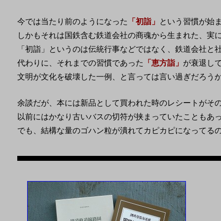
今では当たり前のようになった
「初詣」
という習慣が始
しかもそれは国鉄含む鉄道会社の商魂から生まれた、実
「初詣」というのは伝統行事などではなく、鉄道会社と
代わりに、それまでの習慣であった
「恵方詣」
が衰退し
文明が文化を破壊した一例、と言っては言い過ぎだろう
余談だが、本には新品として買われた時のレシートがそ
以前にはかなり古いバスの切符が挟まっていたこともあ
でも、結構な量のゴハン粒が潰れてカピカピになってる